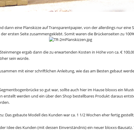
 dann eine Planskizze auf Transparentpapier, von der allerdings nur eine S
 der ersten Seite zusammengeklebt. Somit waren die Brückenseiten zu 100%
Steinmenge ergab dann die zu erwartenden Kosten in Höhe von ca. € 100,00.
höher sein würde.
zusammen mit einer schriftlichen Anleitung, wie das am Besten gebaut wer
r Segmentbogenbrücke so gut war, sollte auch hier im Hause bloxxs ein Must
erstellt werden und ein über den Shop bestellbares Produkt daraus entste
erden.
u: Das gebaute Modell des Kunden war ca. 1 1/2 Wochen eher fertig gestellt,
er Idee des Kunden (mit dessen Einverständnis) ein neuer bloxxs-Bausatz.