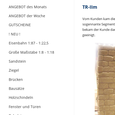
TR-IIm
ANGEBOT des Monats
ANGEBOT der Woche
Vom Kunden kam die A
sogennante Segmentbo
GUTSCHEINE
bekam der Kunde dann
! NEU !
geeini
Eisenbahn 1:87 - 1:22,5
Große Maßstäbe 1:8 - 1:18
Sandstein
Ziegel
Brücken
Bausätze
Holzschindeln
Fenster und Türen