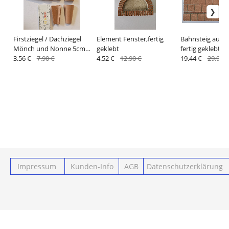
Firstziegel / Dachziegel
Element Fenster,fertig
Bahnsteig aus Zi
Mönch und Nonne 5cm
geklebt
fertig geklebt
lang
3.56 €
7.90 €
4.52 €
12.90 €
19.44 €
29.90 €
Impressum
Kunden-Info
AGB
Datenschutzerklärung
Powered by ClickEshop.de