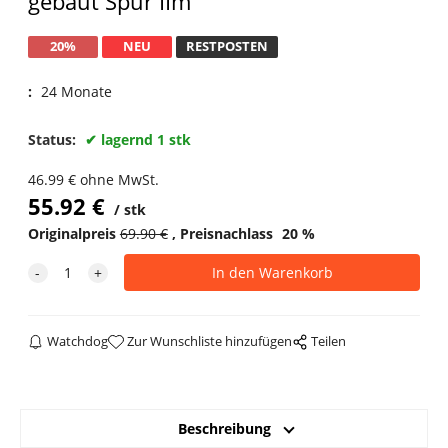
gebaut Spur IIm
20%
NEU
RESTPOSTEN
:
24 Monate
Status:
lagernd 1 stk
46.99
€
ohne MwSt.
55.92
€
stk
Originalpreis
69.90
€
Preisnachlass
20
%
Watchdog
Zur Wunschliste hinzufügen
Teilen
Beschreibung