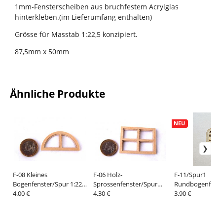
1mm-Fensterscheiben aus bruchfestem Acrylglas
hinterkleben.(im Lieferumfang enthalten)
Grösse für Masstab 1:22,5 konzipiert.
87,5mm x 50mm
Ähnliche Produkte
NEU
F-08 Kleines
F-06 Holz-
F-11/Spur1
Bogenfenster/Spur 1:22,5
Sprossenfenster/Spur
Rundbogenfest
AUSVERKAUFT
4.00 €
1:22,5
4.30 €
3.90 €