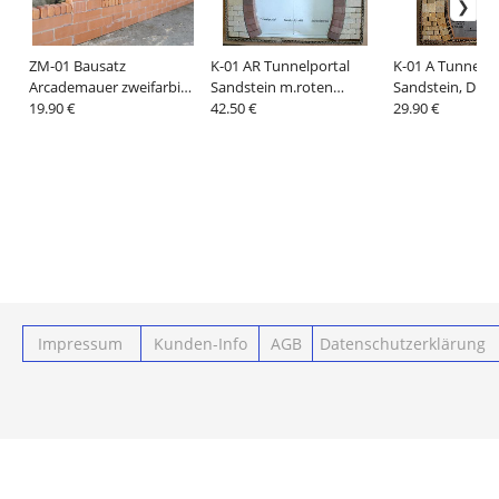
ZM-01 Bausatz
K-01 AR Tunnelportal
K-01 A Tunnelpo
Arcademauer zweifarbig
Sandstein m.roten
Sandstein, Durc
1:22,5
19.90 €
Bogensteinen
42.50 €
Kurve
29.90 €
Impressum
Kunden-Info
AGB
Datenschutzerklärung
Powered by ClickEshop.de