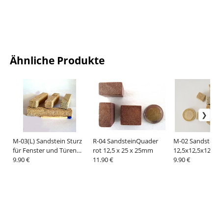
Ähnliche Produkte
M-03(L) Sandstein Sturz
R-04 SandsteinQuader
M-02 Sandstein
für Fenster und Türen
rot 12,5 x 25 x 25mm
12,5x12,5x12,
12,5 x 12,5 x 75mm
9.90 €
11.90 €
9.90 €