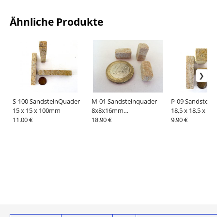
Ähnliche Produkte
S-100 SandsteinQuader
M-01 Sandsteinquader
P-09 Sandstein
15 x 15 x 100mm
8x8x16mm
18,5 x 18,5 x 7
11.00 €
AUSVERKAUFT
18.90 €
9.90 €