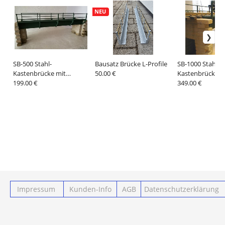
NEU
SB-500 Stahl-
Bausatz Brücke L-Profile
SB-1000 Stahl-
Kastenbrücke mit
50.00 €
Kastenbrücke m
Sandstein-Pfeilern 1:22,5
199.00 €
Sandstein-Pfeile
349.00 €
Impressum
Kunden-Info
AGB
Datenschutzerklärung