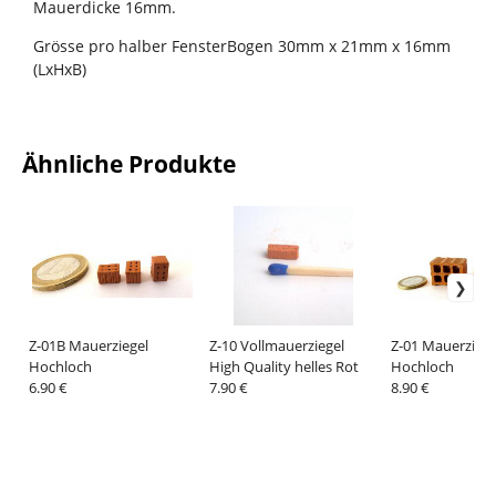
Mauerdicke 16mm.
Grösse pro halber FensterBogen 30mm x 21mm x 16mm
(LxHxB)
Ähnliche Produkte
Z-01B Mauerziegel
Z-10 Vollmauerziegel
Z-01 Mauerziege
Hochloch
High Quality helles Rot
Hochloch
6.90 €
7.90 €
8.90 €