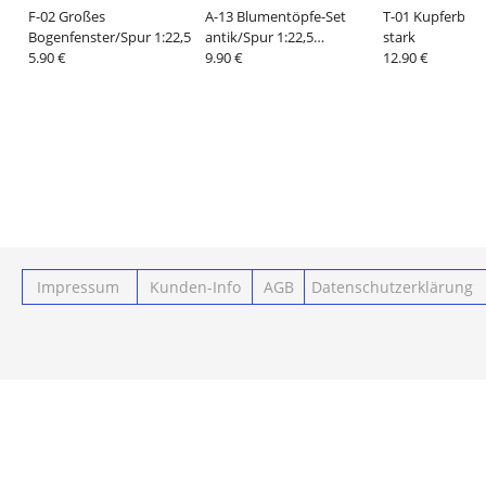
F-02 Großes
A-13 Blumentöpfe-Set
T-01 Kupferble
Bogenfenster/Spur 1:22,5
antik/Spur 1:22,5
stark
5.90 €
AUSVERKAUFT
9.90 €
12.90 €
Impressum
Kunden-Info
AGB
Datenschutzerklärung
Powered by ClickEshop.de